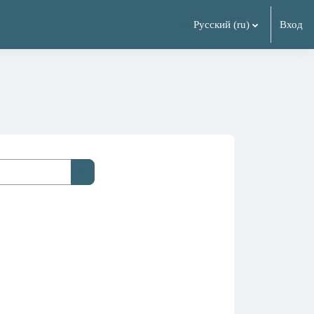
Русский ‎(ru)‎
Вход
Поиск курса